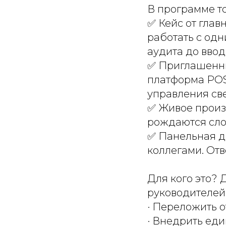
В программе то
✅ Кейс от глав
работать с од
аудита до ввод
✅ Приглашенны
платформа POS
управления св
✅ Живое произ
рождаются сл
✅ Панельная д
коллегами. От
Для кого это? 
руководителей 
· Переложить о
· Внедрить ед