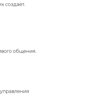
их создаёт.
ивого общения.
 управления