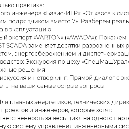
лько практика:
ного инженера «Базис-ИТР»: «От хаоса к сис
ним подрядчиком вместо 7». Разберем реаль
а в эксплуатацию
й эксперт «VARTON» («AWADA»): Покажем, 
T SCADA заменяет десятки разрозненных 
етом, энергосбережением и диспетчериза
водство: Экскурсия по цеху «СпецМашУрал»
ожные решения
искуссия и нетворкинг: Прямой диалог с эк
веты на ваши самые острые вопросы
Для главных энергетиков, технических дирек
проектов и инженеров, которые хотят:
тветственность за весь цикл на одного парт
иную систему управления инженерными сис