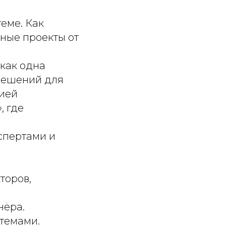
теме. Как
ные проекты от
как одна
решений для
цией
, где
спертами и
торов,
нёра.
темами.