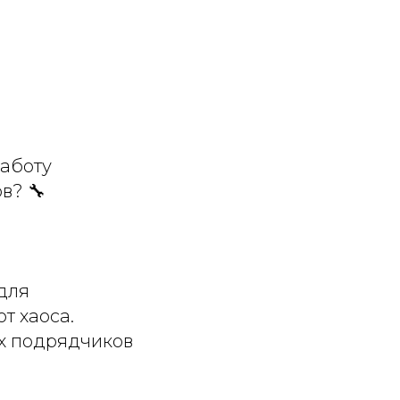
работу
в? 🔧
для
т хаоса.
ых подрядчиков