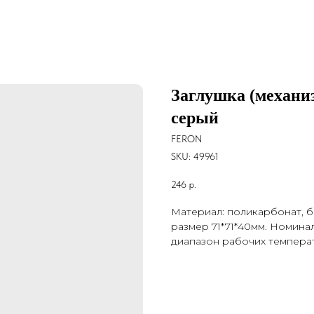
Заглушка (механиз
серый
FERON
SKU:
49961
246
р.
Материал: поликарбонат, бр
размер 71*71*40мм. Номина
диапазон рабочих температу