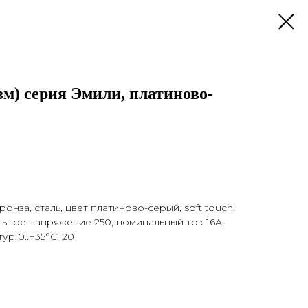
м) серия Эмили, платиново-
онза, сталь, цвет платиново-серый, soft touch,
льное напряжение 250, номинальный ток 16А,
р 0..+35°C, 20