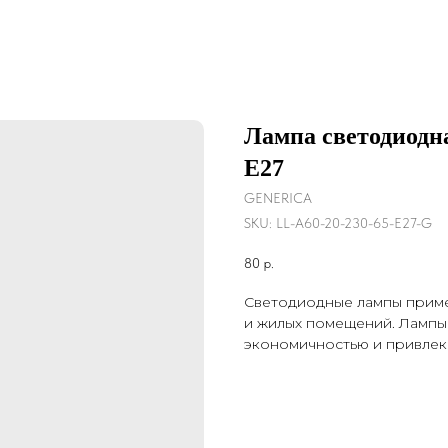
Лампа светодиодн
Е27
GENERICA
SKU:
LL-A60-20-230-65-E27-G
80
р.
Светодиодные лампы прим
и жилых помещений. Лампы
экономичностью и привлек