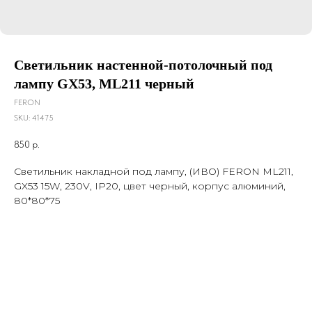
Светильник настенной-потолочный под
лампу GХ53, ML211 черный
FERON
SKU:
41475
850
р.
Светильник накладной под лампу, (ИВО) FERON ML211,
GX53 15W, 230V, IP20, цвет черный, корпус алюминий,
80*80*75