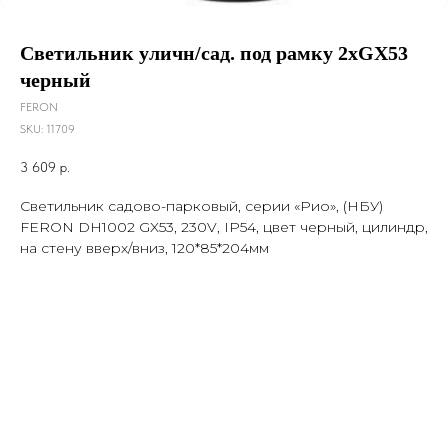
Светильник уличн/сад. под рамку 2хGX53
черный
FERON
SKU:
11709
3 609
р.
Светильник садово-парковый, серии «Рио», (НБУ)
FERON DH1002 GX53, 230V, IP54, цвет черный, цилиндр,
на стену вверх/вниз, 120*85*204мм