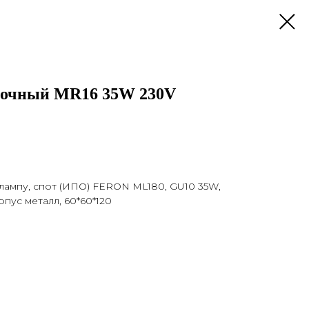
лочный MR16 35W 230V
лампу, спот (ИПО) FERON ML180, GU10 35W,
рпус металл, 60*60*120