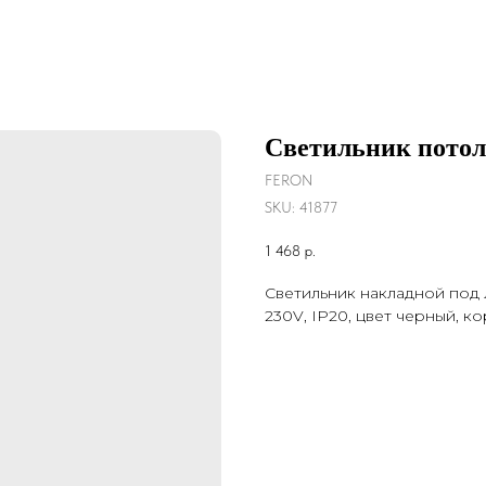
Светильник пото
FERON
SKU:
41877
1 468
р.
Светильник накладной под 
230V, IP20, цвет черный, ко