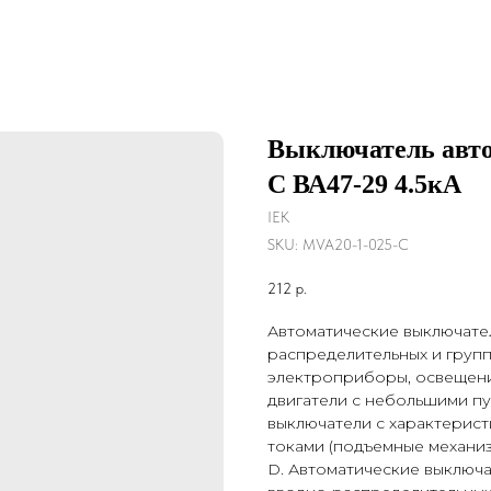
Выключатель авт
С ВА47-29 4.5кА
IEK
SKU:
MVA20-1-025-C
212
р.
Автоматические выключате
распределительных и групп
электроприборы, освещение
двигатели с небольшими пу
выключатели с характерист
токами (подъемные механиз
D. Автоматические выключ